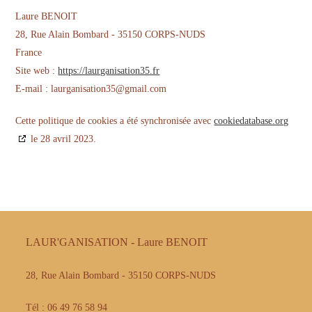
Laure BENOIT
28, Rue Alain Bombard - 35150 CORPS-NUDS
France
Site web :
https://laurganisation35.fr
E-mail :
moc.liamg@53noitasinagrual
Cette politique de cookies a été synchronisée avec
cookiedatabase.org
le 28 avril 2023.
LAUR'GANISATION - Laure BENOIT
28, Rue Alain Bombard - 35150 CORPS-NUDS
Tél : 06 49 76 58 94