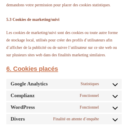
demandons votre permission pour placer des cookies statistiques.
5.3 Cookies de marketing/suivi
Les cookies de marketing/suivi sont des cookies ou toute autre forme
de stockage local, utilisés pour créer des profils d’utilisateurs afin
d’afficher de la publicité ou de suivre l’utilisateur sur ce site web ou
sur plusieurs sites web dans des finalités marketing similaires.
6. Cookies placés
Google Analytics
Statistiques
Consent
to
Complianz
Fonctionnel
Consent
service
to
WordPress
Fonctionnel
google-
Consent
service
analytics
to
Divers
Finalité en attente d’enquête
complianz
Consent
service