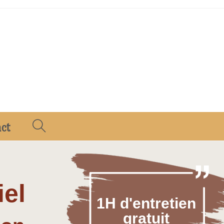
act
iel
1H d'entretien
gratuit