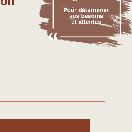
ion
n
Pour déterminer
vos besoins
et attentes